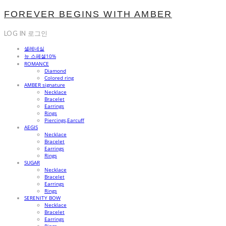
FOREVER BEGINS WITH AMBER
LOG IN
로그인
셀레네실
뉴 스페셜10%
ROMANCE
Diamond
Colored ring
AMBER signature
Necklace
Bracelet
Earrings
Rings
Piercings,Earcuff
AEGIS
Necklace
Bracelet
Earrings
Rings
SUGAR
Necklace
Bracelet
Earrings
Rings
SERENITY BOW
Necklace
Bracelet
Earrings