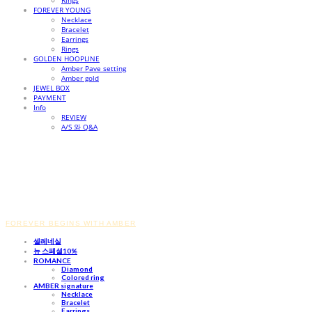
Rings
FOREVER YOUNG
Necklace
Bracelet
Earrings
Rings
GOLDEN HOOPLINE
Amber Pave setting
Amber gold
JEWEL BOX
PAYMENT
Info
REVIEW
A/S 와 Q&A
FOREVER BEGINS WITH AMBER
셀레네실
뉴 스페셜10%
ROMANCE
Diamond
Colored ring
AMBER signature
Necklace
Bracelet
Earrings