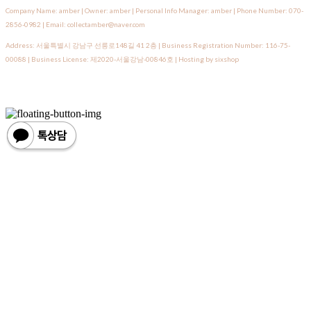
Company Name: amber | Owner: amber | Personal Info Manager: amber | Phone Number: 070-
2856-0982 | Email: collectamber@naver.com
Address: 서울특별시 강남구 선릉로148길 41 2층 | Business Registration Number:
116-75-
00088
| Business License:
제2020-서울강남-00846호
| Hosting by sixshop