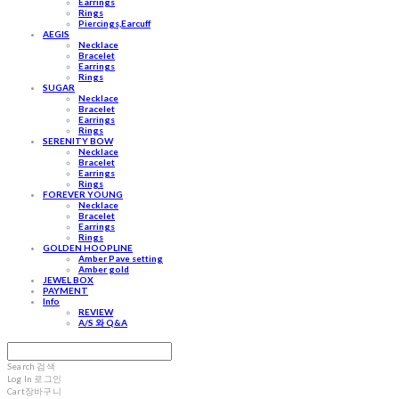
Earrings
Rings
Piercings,Earcuff
AEGIS
Necklace
Bracelet
Earrings
Rings
SUGAR
Necklace
Bracelet
Earrings
Rings
SERENITY BOW
Necklace
Bracelet
Earrings
Rings
FOREVER YOUNG
Necklace
Bracelet
Earrings
Rings
GOLDEN HOOPLINE
Amber Pave setting
Amber gold
JEWEL BOX
PAYMENT
Info
REVIEW
A/S 와 Q&A
Search
검색
Log In
로그인
Cart
장바구니