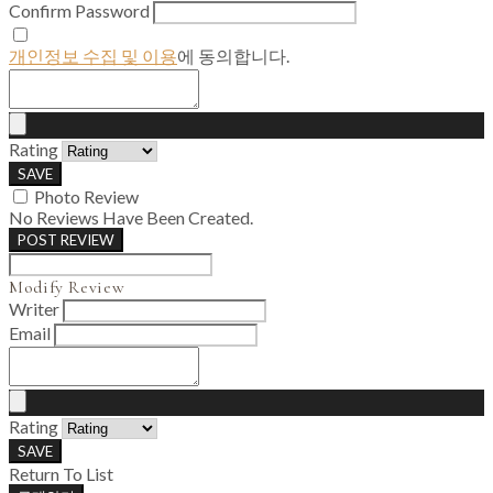
Confirm Password
개인정보 수집 및 이용
에 동의합니다.
Rating
SAVE
Photo Review
No Reviews Have Been Created.
POST REVIEW
Modify Review
Writer
Email
Rating
SAVE
Return To List