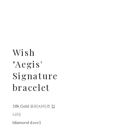
Wish
"Aegis' ​
Signature
bracelet
18k Gold 프리사이즈 입
니다
ldiamond d.vvs1