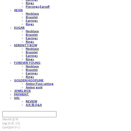
Rings
Piercings,Earcuff
AEGIS
Necklace
Bracelet
Earrings
Rings
SUGAR
Necklace
Bracelet
Earrings
Rings
SERENITY BOW
Necklace
Bracelet
Earrings
Rings
FOREVER YOUNG
Necklace
Bracelet
Earrings
Rings
GOLDEN HOOPLINE
Amber Pave setting
Amber gold
JEWEL BOX
PAYMENT
Info
REVIEW
A/S 와 Q&A
Search
검색
Log In
로그인
Cart
장바구니