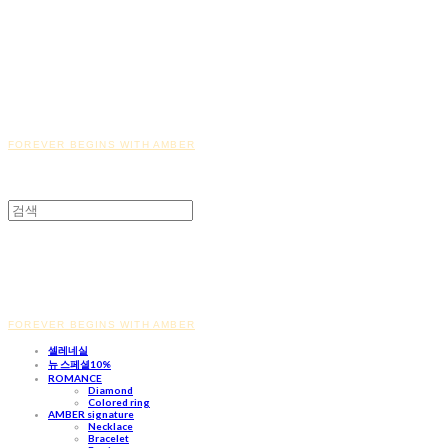
FOREVER BEGINS WITH AMBER
FOREVER BEGINS WITH AMBER
셀레네실
뉴 스페셜10%
ROMANCE
Diamond
Colored ring
AMBER signature
Necklace
Bracelet