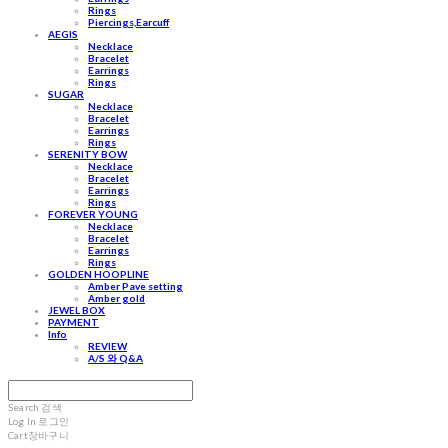
Rings
Piercings,Earcuff
AEGIS
Necklace
Bracelet
Earrings
Rings
SUGAR
Necklace
Bracelet
Earrings
Rings
SERENITY BOW
Necklace
Bracelet
Earrings
Rings
FOREVER YOUNG
Necklace
Bracelet
Earrings
Rings
GOLDEN HOOPLINE
Amber Pave setting
Amber gold
JEWEL BOX
PAYMENT
Info
REVIEW
A/S 와 Q&A
Search
검색
Log In
로그인
Cart
장바구니