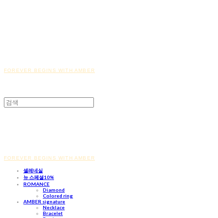
FOREVER BEGINS WITH AMBER
FOREVER BEGINS WITH AMBER
셀레네실
뉴 스페셜10%
ROMANCE
Diamond
Colored ring
AMBER signature
Necklace
Bracelet