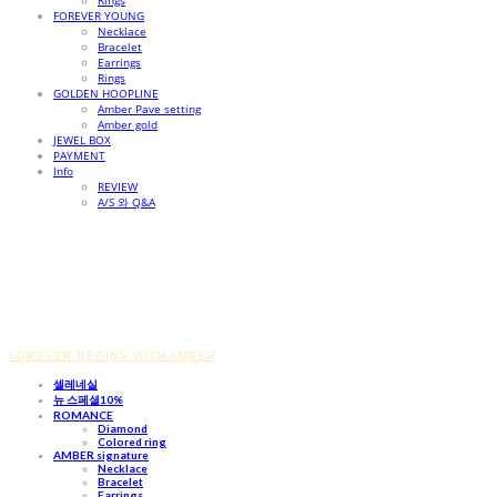
Rings
FOREVER YOUNG
Necklace
Bracelet
Earrings
Rings
GOLDEN HOOPLINE
Amber Pave setting
Amber gold
JEWEL BOX
PAYMENT
Info
REVIEW
A/S 와 Q&A
FOREVER BEGINS WITH AMBER
셀레네실
뉴 스페셜10%
ROMANCE
Diamond
Colored ring
AMBER signature
Necklace
Bracelet
Earrings