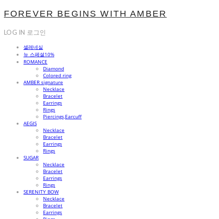
FOREVER BEGINS WITH AMBER
LOG IN
로그인
셀레네실
뉴 스페셜10%
ROMANCE
Diamond
Colored ring
AMBER signature
Necklace
Bracelet
Earrings
Rings
Piercings,Earcuff
AEGIS
Necklace
Bracelet
Earrings
Rings
SUGAR
Necklace
Bracelet
Earrings
Rings
SERENITY BOW
Necklace
Bracelet
Earrings