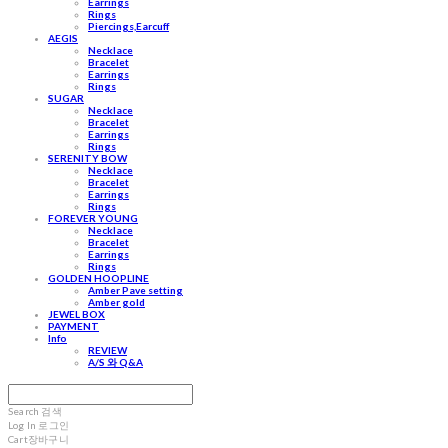
Earrings
Rings
Piercings,Earcuff
AEGIS
Necklace
Bracelet
Earrings
Rings
SUGAR
Necklace
Bracelet
Earrings
Rings
SERENITY BOW
Necklace
Bracelet
Earrings
Rings
FOREVER YOUNG
Necklace
Bracelet
Earrings
Rings
GOLDEN HOOPLINE
Amber Pave setting
Amber gold
JEWEL BOX
PAYMENT
Info
REVIEW
A/S 와 Q&A
Search
검색
Log In
로그인
Cart
장바구니