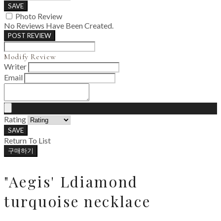
SAVE
Photo Review
No Reviews Have Been Created.
POST REVIEW
Modify Review
Writer
Email
Rating
SAVE
Return To List
구매하기
"Aegis' Ldiamond
turquoise necklace