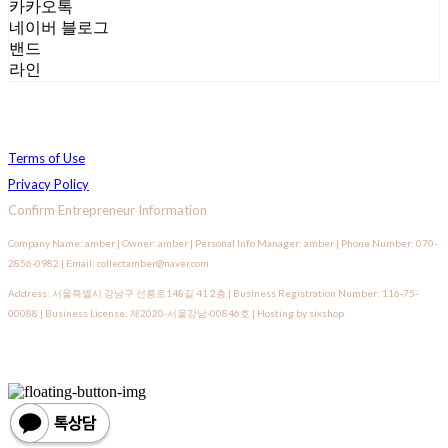
카카오톡
네이버 블로그
밴드
라인
Terms of Use
Privacy Policy
Confirm Entrepreneur Information
Company Name: amber | Owner: amber | Personal Info Manager: amber | Phone Number: 070-
2856-0982 | Email: collectamber@naver.com
Address: 서울특별시 강남구 선릉로148길 41 2층 | Business Registration Number:
116-75-
00088
| Business License:
제2020-서울강남-00846호
| Hosting by sixshop