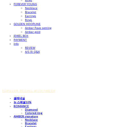
Rings
FOREVER YOUNG
Necklace
Bracelet
Earrings
Rings
GOLDEN HOOPLINE
Amber Pave setting
Amber gold
JEWEL BOX
PAYMENT
Info
REVIEW
A/S 와 Q&A
FOREVER BEGINS WITH AMBER
셀레네실
뉴 스페셜10%
ROMANCE
Diamond
Colored ring
AMBER signature
Necklace
Bracelet
Earrings