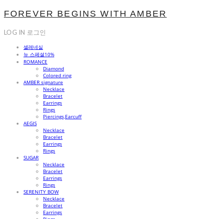
FOREVER BEGINS WITH AMBER
LOG IN
로그인
셀레네실
뉴 스페셜10%
ROMANCE
Diamond
Colored ring
AMBER signature
Necklace
Bracelet
Earrings
Rings
Piercings,Earcuff
AEGIS
Necklace
Bracelet
Earrings
Rings
SUGAR
Necklace
Bracelet
Earrings
Rings
SERENITY BOW
Necklace
Bracelet
Earrings