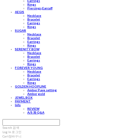
Earrings
Rings
Piercings,Earcuff
AEGIS
Necklace
Bracelet
Earrings
Rings
SUGAR
Necklace
Bracelet
Earrings
Rings
SERENITY BOW
Necklace
Bracelet
Earrings
Rings
FOREVER YOUNG
Necklace
Bracelet
Earrings
Rings
GOLDEN HOOPLINE
Amber Pave setting
Amber gold
JEWEL BOX
PAYMENT
Info
REVIEW
A/S 와 Q&A
Search
검색
Log In
로그인
Cart
장바구니