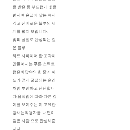
을 받은 듯 부드럽게 빛을
번지며,손끝에 닿는 즉시
깊고 신비로운 블루의 세
계를 펼쳐 보입니다.
빛의 굴절로 완성되는 깊
은 블루
하트 사파이어 한 조각이
만들어내는 푸른 스펙트
럼은바닷속의 한 줄기 파
도가 곧게 굴절되는 순간
처럼 투명하고 단단합니
다.움직임에 따라 다른 깊
이를 보여주는 이 고요한
광채는착용자를 ‘내면이
깊은 사람’으로 완성해줍
니다.