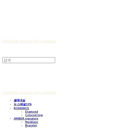
FOREVER BEGINS WITH AMBER
FOREVER BEGINS WITH AMBER
셀레네실
뉴 스페셜10%
ROMANCE
Diamond
Colored ring
AMBER signature
Necklace
Bracelet