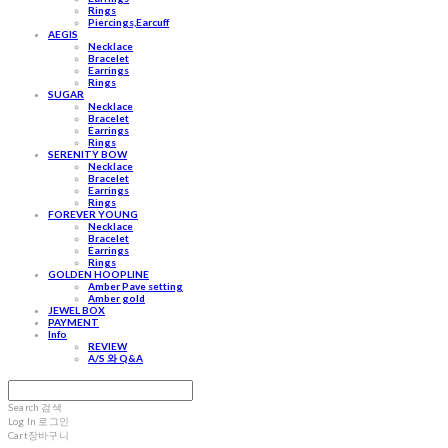
Rings
Piercings,Earcuff
AEGIS
Necklace
Bracelet
Earrings
Rings
SUGAR
Necklace
Bracelet
Earrings
Rings
SERENITY BOW
Necklace
Bracelet
Earrings
Rings
FOREVER YOUNG
Necklace
Bracelet
Earrings
Rings
GOLDEN HOOPLINE
Amber Pave setting
Amber gold
JEWEL BOX
PAYMENT
Info
REVIEW
A/S 와 Q&A
Search
검색
Log In
로그인
Cart
장바구니