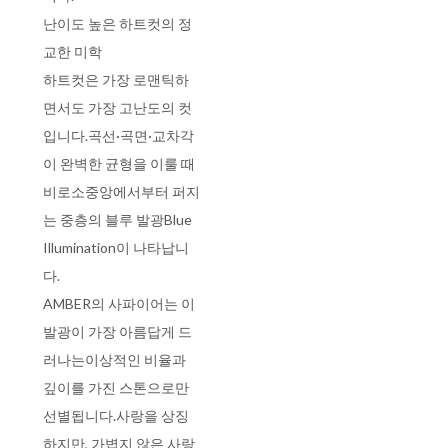
난이도 높은 하트컷의 정
교한 미학
하트컷은 가장 로맨틱하
면서도 가장 고난도의 컷
입니다.곡선·곡면·교차각
이 완벽한 균형을 이룰 때
비로소중앙에서부터 퍼지
는 중층의 블루 발광Blue
Illumination이 나타납니
다.
AMBER의 사파이어는 이
발광이 가장 아름답게 드
러나는이상적인 비율과
깊이를 가진 스톤으로만
선별됩니다.사랑을 상징
하지만, 가볍지 않은 사랑