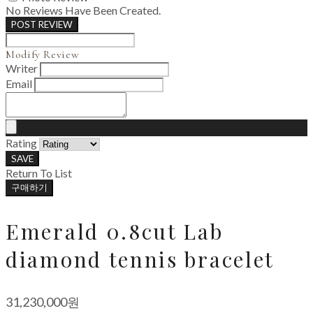
No Reviews Have Been Created.
POST REVIEW
Modify Review
Writer
Email
Rating
SAVE
Return To List
구매하기
Emerald 0.8cut Lab
diamond tennis bracelet
31,230,000원