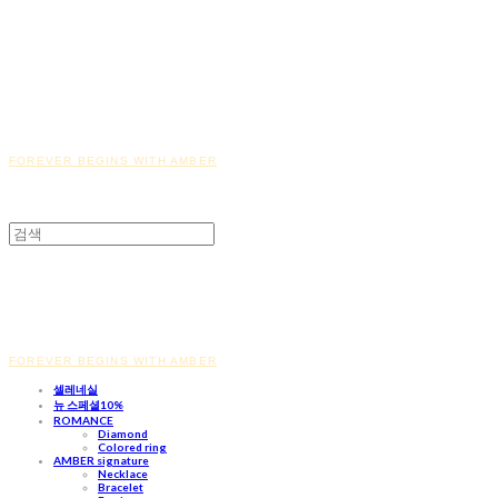
FOREVER BEGINS WITH AMBER
FOREVER BEGINS WITH AMBER
셀레네실
뉴 스페셜10%
ROMANCE
Diamond
Colored ring
AMBER signature
Necklace
Bracelet