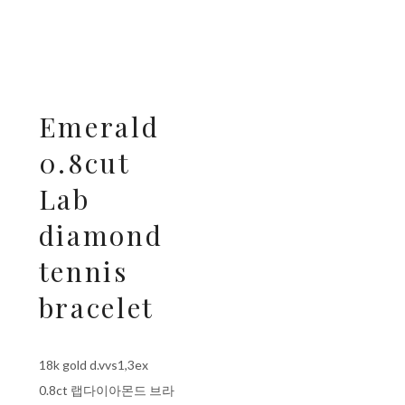
Emerald
0.8cut
Lab
diamond
tennis
bracelet
18k gold d.vvs1,3ex
0.8ct 랩다이아몬드 브라