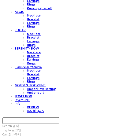
Earrings
Rings
Piercings,Earcuff
AEGIS
Necklace
Bracelet
Earrings
Rings
SUGAR
Necklace
Bracelet
Earrings
Rings
SERENITY BOW
Necklace
Bracelet
Earrings
Rings
FOREVER YOUNG
Necklace
Bracelet
Earrings
Rings
GOLDEN HOOPLINE
Amber Pave setting
Amber gold
JEWEL BOX
PAYMENT
Info
REVIEW
A/S 와 Q&A
Search
검색
Log In
로그인
Cart
장바구니