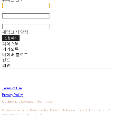
-
-
재입고 시 알림
신청하기
페이스북
카카오톡
네이버 블로그
밴드
라인
Terms of Use
Privacy Policy
Confirm Entrepreneur Information
Company Name: amber | Owner: amber | Personal Info Manager: amber | Phone Number: 070-