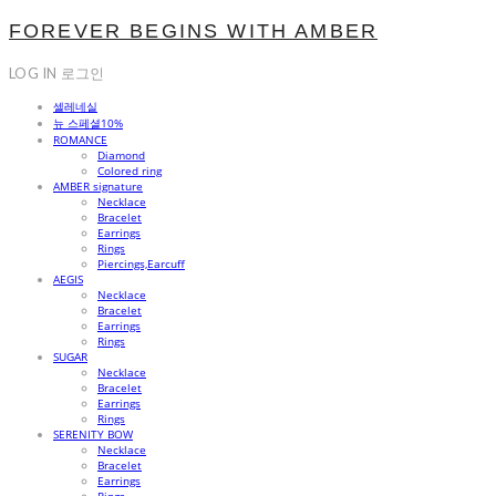
FOREVER BEGINS WITH AMBER
LOG IN
로그인
셀레네실
뉴 스페셜10%
ROMANCE
Diamond
Colored ring
AMBER signature
Necklace
Bracelet
Earrings
Rings
Piercings,Earcuff
AEGIS
Necklace
Bracelet
Earrings
Rings
SUGAR
Necklace
Bracelet
Earrings
Rings
SERENITY BOW
Necklace
Bracelet
Earrings