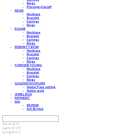
Rings
Piercings,Earcuff
AEGIS
Necklace
Bracelet
Earrings
Rings
SUGAR
Necklace
Bracelet
Earrings
Rings
SERENITY BOW
Necklace
Bracelet
Earrings
Rings
FOREVER YOUNG
Necklace
Bracelet
Earrings
Rings
GOLDEN HOOPLINE
Amber Pave setting
Amber gold
JEWEL BOX
PAYMENT
Info
REVIEW
A/S 와 Q&A
Search
검색
Log In
로그인
Cart
장바구니