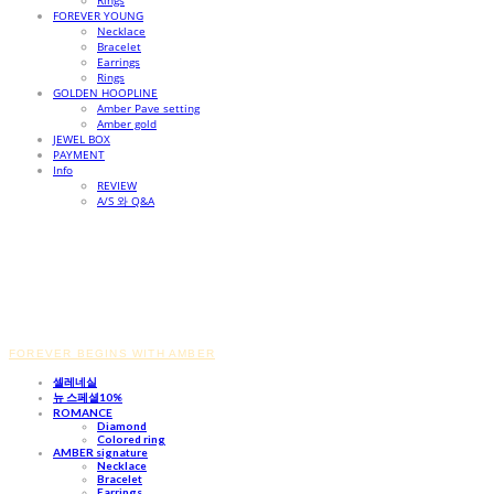
Rings
FOREVER YOUNG
Necklace
Bracelet
Earrings
Rings
GOLDEN HOOPLINE
Amber Pave setting
Amber gold
JEWEL BOX
PAYMENT
Info
REVIEW
A/S 와 Q&A
FOREVER BEGINS WITH AMBER
셀레네실
뉴 스페셜10%
ROMANCE
Diamond
Colored ring
AMBER signature
Necklace
Bracelet
Earrings