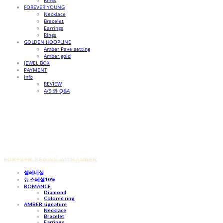
Rings
FOREVER YOUNG
Necklace
Bracelet
Earrings
Rings
GOLDEN HOOPLINE
Amber Pave setting
Amber gold
JEWEL BOX
PAYMENT
Info
REVIEW
A/S 와 Q&A
FOREVER BEGINS WITH AMBER
셀레네실
뉴 스페셜10%
ROMANCE
Diamond
Colored ring
AMBER signature
Necklace
Bracelet
Earrings