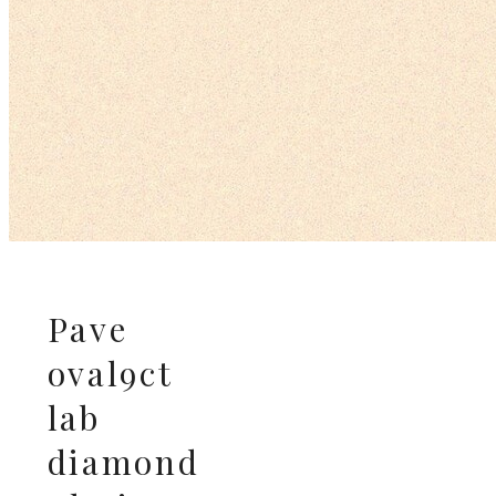
Pave
oval9ct
lab
diamond