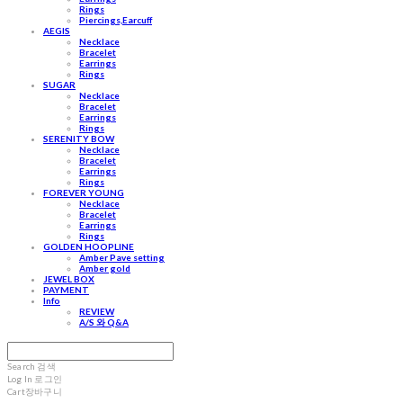
Rings
Piercings,Earcuff
AEGIS
Necklace
Bracelet
Earrings
Rings
SUGAR
Necklace
Bracelet
Earrings
Rings
SERENITY BOW
Necklace
Bracelet
Earrings
Rings
FOREVER YOUNG
Necklace
Bracelet
Earrings
Rings
GOLDEN HOOPLINE
Amber Pave setting
Amber gold
JEWEL BOX
PAYMENT
Info
REVIEW
A/S 와 Q&A
Search
검색
Log In
로그인
Cart
장바구니