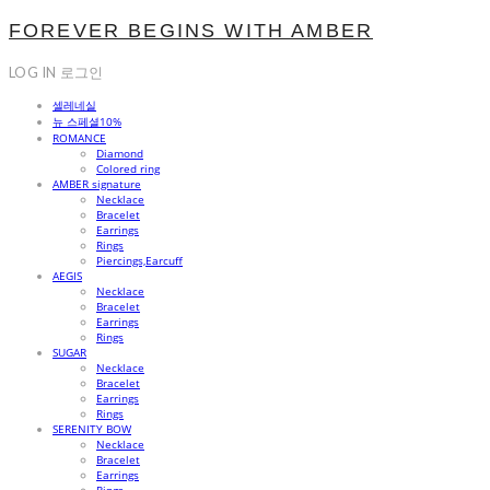
FOREVER BEGINS WITH AMBER
LOG IN
로그인
셀레네실
뉴 스페셜10%
ROMANCE
Diamond
Colored ring
AMBER signature
Necklace
Bracelet
Earrings
Rings
Piercings,Earcuff
AEGIS
Necklace
Bracelet
Earrings
Rings
SUGAR
Necklace
Bracelet
Earrings
Rings
SERENITY BOW
Necklace
Bracelet
Earrings