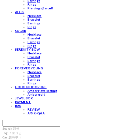
Earrings
Rings
Piercings,Earcuff
AEGIS
Necklace
Bracelet
Earrings
Rings
SUGAR
Necklace
Bracelet
Earrings
Rings
SERENITY BOW
Necklace
Bracelet
Earrings
Rings
FOREVER YOUNG
Necklace
Bracelet
Earrings
Rings
GOLDEN HOOPLINE
Amber Pave setting
Amber gold
JEWEL BOX
PAYMENT
Info
REVIEW
A/S 와 Q&A
Search
검색
Log In
로그인
Cart
장바구니