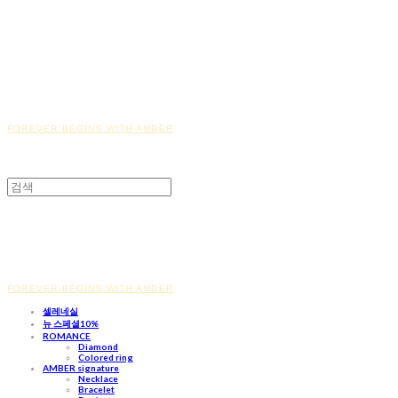
FOREVER BEGINS WITH AMBER
FOREVER BEGINS WITH AMBER
셀레네실
뉴 스페셜10%
ROMANCE
Diamond
Colored ring
AMBER signature
Necklace
Bracelet