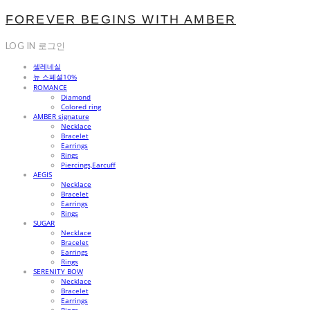
FOREVER BEGINS WITH AMBER
LOG IN
로그인
셀레네실
뉴 스페셜10%
ROMANCE
Diamond
Colored ring
AMBER signature
Necklace
Bracelet
Earrings
Rings
Piercings,Earcuff
AEGIS
Necklace
Bracelet
Earrings
Rings
SUGAR
Necklace
Bracelet
Earrings
Rings
SERENITY BOW
Necklace
Bracelet
Earrings