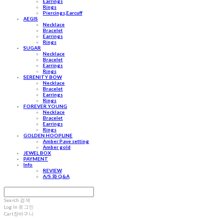
Earrings
Rings
Piercings,Earcuff
AEGIS
Necklace
Bracelet
Earrings
Rings
SUGAR
Necklace
Bracelet
Earrings
Rings
SERENITY BOW
Necklace
Bracelet
Earrings
Rings
FOREVER YOUNG
Necklace
Bracelet
Earrings
Rings
GOLDEN HOOPLINE
Amber Pave setting
Amber gold
JEWEL BOX
PAYMENT
Info
REVIEW
A/S 와 Q&A
Search
검색
Log In
로그인
Cart
장바구니