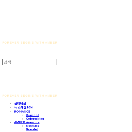
FOREVER BEGINS WITH AMBER
FOREVER BEGINS WITH AMBER
셀레네실
뉴 스페셜10%
ROMANCE
Diamond
Colored ring
AMBER signature
Necklace
Bracelet