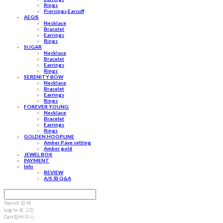
Rings
Piercings,Earcuff
AEGIS
Necklace
Bracelet
Earrings
Rings
SUGAR
Necklace
Bracelet
Earrings
Rings
SERENITY BOW
Necklace
Bracelet
Earrings
Rings
FOREVER YOUNG
Necklace
Bracelet
Earrings
Rings
GOLDEN HOOPLINE
Amber Pave setting
Amber gold
JEWEL BOX
PAYMENT
Info
REVIEW
A/S 와 Q&A
Search
검색
Log In
로그인
Cart
장바구니