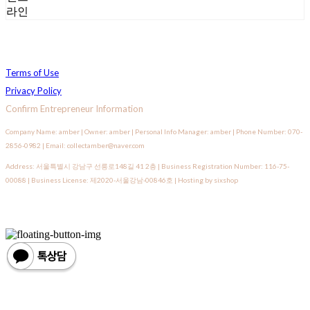
라인
Terms of Use
Privacy Policy
Confirm Entrepreneur Information
Company Name: amber | Owner: amber | Personal Info Manager: amber | Phone Number: 070-
2856-0982 | Email: collectamber@naver.com
Address: 서울특별시 강남구 선릉로148길 41 2층 | Business Registration Number:
116-75-
00088
| Business License:
제2020-서울강남-00846호
| Hosting by sixshop