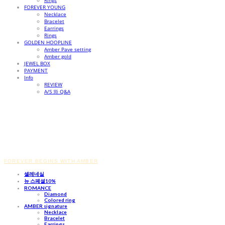
Rings
FOREVER YOUNG
Necklace
Bracelet
Earrings
Rings
GOLDEN HOOPLINE
Amber Pave setting
Amber gold
JEWEL BOX
PAYMENT
Info
REVIEW
A/S 와 Q&A
FOREVER BEGINS WITH AMBER
셀레네실
뉴 스페셜10%
ROMANCE
Diamond
Colored ring
AMBER signature
Necklace
Bracelet
Earrings