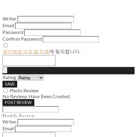
Writer
Email
Password
Confirm Password
개인정보 수집 및 이용
에 동의합니다.
Rating
SAVE
Photo Review
No Reviews Have Been Created.
POST REVIEW
Modify Review
Writer
Email