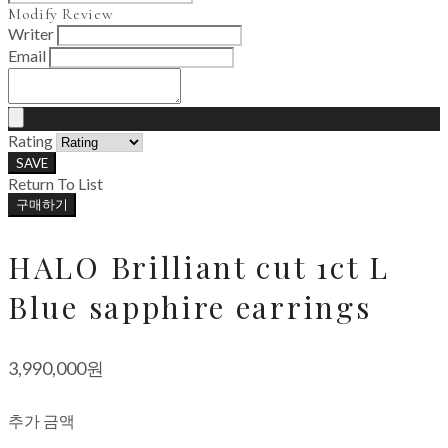
Modify Review
Writer
Email
Rating
SAVE
Return To List
구매하기
HALO Brilliant cut 1ct L
Blue sapphire earrings
3,990,000원
추가 금액