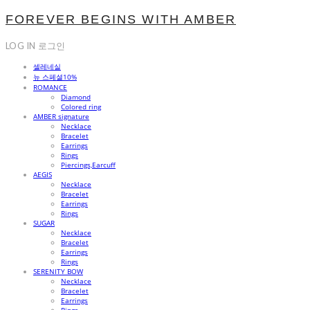
FOREVER BEGINS WITH AMBER
LOG IN
로그인
셀레네실
뉴 스페셜10%
ROMANCE
Diamond
Colored ring
AMBER signature
Necklace
Bracelet
Earrings
Rings
Piercings,Earcuff
AEGIS
Necklace
Bracelet
Earrings
Rings
SUGAR
Necklace
Bracelet
Earrings
Rings
SERENITY BOW
Necklace
Bracelet
Earrings