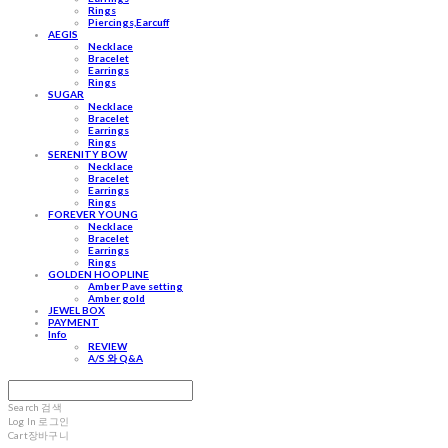
Rings
Piercings,Earcuff
AEGIS
Necklace
Bracelet
Earrings
Rings
SUGAR
Necklace
Bracelet
Earrings
Rings
SERENITY BOW
Necklace
Bracelet
Earrings
Rings
FOREVER YOUNG
Necklace
Bracelet
Earrings
Rings
GOLDEN HOOPLINE
Amber Pave setting
Amber gold
JEWEL BOX
PAYMENT
Info
REVIEW
A/S 와 Q&A
Search
검색
Log In
로그인
Cart
장바구니