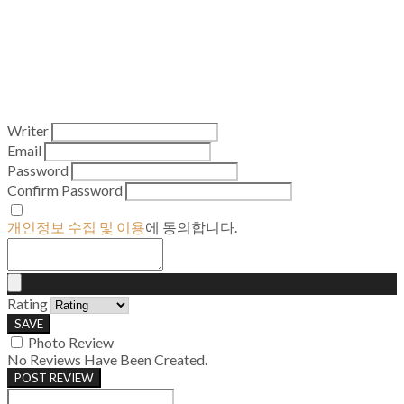
Writer
Email
Password
Confirm Password
개인정보 수집 및 이용
에 동의합니다.
Rating
SAVE
Photo Review
No Reviews Have Been Created.
POST REVIEW