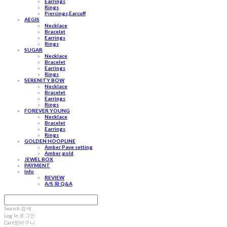
Earrings
Rings
Piercings,Earcuff
AEGIS
Necklace
Bracelet
Earrings
Rings
SUGAR
Necklace
Bracelet
Earrings
Rings
SERENITY BOW
Necklace
Bracelet
Earrings
Rings
FOREVER YOUNG
Necklace
Bracelet
Earrings
Rings
GOLDEN HOOPLINE
Amber Pave setting
Amber gold
JEWEL BOX
PAYMENT
Info
REVIEW
A/S 와 Q&A
Search
검색
Log In
로그인
Cart
장바구니