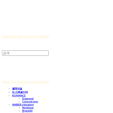
FOREVER BEGINS WITH AMBER
FOREVER BEGINS WITH AMBER
셀레네실
뉴 스페셜10%
ROMANCE
Diamond
Colored ring
AMBER signature
Necklace
Bracelet