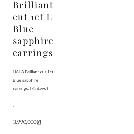
Brilliant
cut 1ct L
Blue
sapphire
earrings
HALO Brilliant cut 1ct L
Blue sapphire
earrings.18k d.vvs1
.
.
3,990,000원