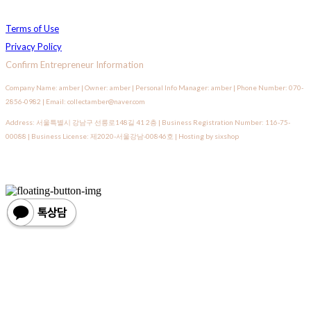
Terms of Use
Privacy Policy
Confirm Entrepreneur Information
Company Name: amber | Owner: amber | Personal Info Manager: amber | Phone Number: 070-
2856-0982 | Email: collectamber@naver.com
Address: 서울특별시 강남구 선릉로148길 41 2층 | Business Registration Number:
116-75-
00088
| Business License:
제2020-서울강남-00846호
| Hosting by sixshop