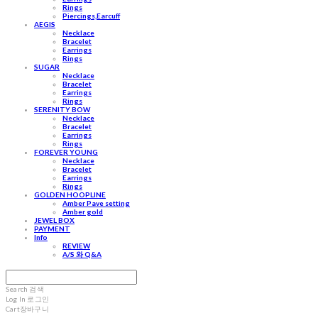
Rings
Piercings,Earcuff
AEGIS
Necklace
Bracelet
Earrings
Rings
SUGAR
Necklace
Bracelet
Earrings
Rings
SERENITY BOW
Necklace
Bracelet
Earrings
Rings
FOREVER YOUNG
Necklace
Bracelet
Earrings
Rings
GOLDEN HOOPLINE
Amber Pave setting
Amber gold
JEWEL BOX
PAYMENT
Info
REVIEW
A/S 와 Q&A
Search
검색
Log In
로그인
Cart
장바구니