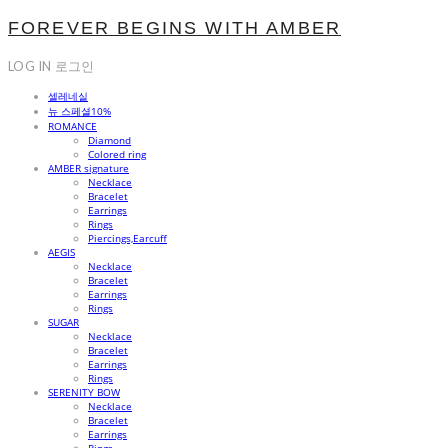
FOREVER BEGINS WITH AMBER
LOG IN
로그인
셀레네실
뉴 스페셜10%
ROMANCE
Diamond
Colored ring
AMBER signature
Necklace
Bracelet
Earrings
Rings
Piercings,Earcuff
AEGIS
Necklace
Bracelet
Earrings
Rings
SUGAR
Necklace
Bracelet
Earrings
Rings
SERENITY BOW
Necklace
Bracelet
Earrings