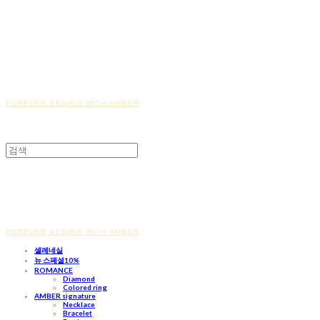
FOREVER BEGINS WITH AMBER
FOREVER BEGINS WITH AMBER
셀레네실
뉴 스페셜10%
ROMANCE
Diamond
Colored ring
AMBER signature
Necklace
Bracelet