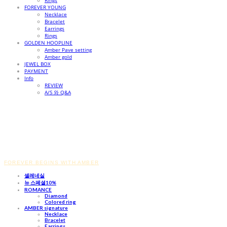
Rings
FOREVER YOUNG
Necklace
Bracelet
Earrings
Rings
GOLDEN HOOPLINE
Amber Pave setting
Amber gold
JEWEL BOX
PAYMENT
Info
REVIEW
A/S 와 Q&A
FOREVER BEGINS WITH AMBER
셀레네실
뉴 스페셜10%
ROMANCE
Diamond
Colored ring
AMBER signature
Necklace
Bracelet
Earrings