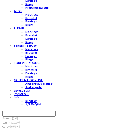
Earrings
Rings
Piercings,Earcuff
AEGIS
Necklace
Bracelet
Earrings
Rings
SUGAR
Necklace
Bracelet
Earrings
Rings
SERENITY BOW
Necklace
Bracelet
Earrings
Rings
FOREVER YOUNG
Necklace
Bracelet
Earrings
Rings
GOLDEN HOOPLINE
Amber Pave setting
Amber gold
JEWEL BOX
PAYMENT
Info
REVIEW
A/S 와 Q&A
Search
검색
Log In
로그인
Cart
장바구니