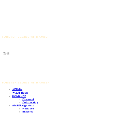
FOREVER BEGINS WITH AMBER
FOREVER BEGINS WITH AMBER
셀레네실
뉴 스페셜10%
ROMANCE
Diamond
Colored ring
AMBER signature
Necklace
Bracelet