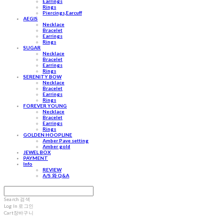
Earrings
Rings
Piercings,Earcuff
AEGIS
Necklace
Bracelet
Earrings
Rings
SUGAR
Necklace
Bracelet
Earrings
Rings
SERENITY BOW
Necklace
Bracelet
Earrings
Rings
FOREVER YOUNG
Necklace
Bracelet
Earrings
Rings
GOLDEN HOOPLINE
Amber Pave setting
Amber gold
JEWEL BOX
PAYMENT
Info
REVIEW
A/S 와 Q&A
Search
검색
Log In
로그인
Cart
장바구니