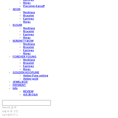
Rings
Piercings,Earcuff
AEGIS
Necklace
Bracelet
Earrings
Rings
SUGAR
Necklace
Bracelet
Earrings
Rings
SERENITY BOW
Necklace
Bracelet
Earrings
Rings
FOREVER YOUNG
Necklace
Bracelet
Earrings
Rings
GOLDEN HOOPLINE
Amber Pave setting
Amber gold
JEWEL BOX
PAYMENT
Info
REVIEW
A/S 와 Q&A
Search
검색
Log In
로그인
Cart
장바구니