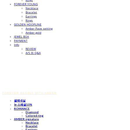
Rings
FOREVER YOUNG
Necklace
Bracelet
Earrings
Rings
GOLDEN HOOPLINE
Amber Pave setting
Amber gold
JEWEL BOX
PAYMENT
Info
REVIEW
A/S 와 Q&A
FOREVER BEGINS WITH AMBER
셀레네실
뉴 스페셜10%
ROMANCE
Diamond
Colored ring
AMBER signature
Necklace
Bracelet
Earrings