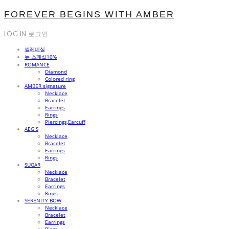
FOREVER BEGINS WITH AMBER
LOG IN
로그인
셀레네실
뉴 스페셜10%
ROMANCE
Diamond
Colored ring
AMBER signature
Necklace
Bracelet
Earrings
Rings
Piercings,Earcuff
AEGIS
Necklace
Bracelet
Earrings
Rings
SUGAR
Necklace
Bracelet
Earrings
Rings
SERENITY BOW
Necklace
Bracelet
Earrings